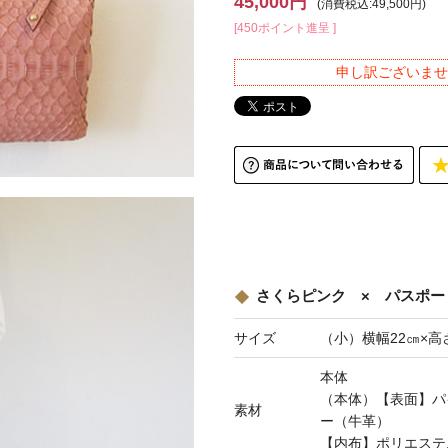
45,000円
(消費税込:49,500円)
[450ポイント進呈 ]
申し訳ございませ
さくらピンク × パスポー
サイズ
（小）横幅22㎝×高
本体
（本体）【表面】パ
素材
ー（牛革）
【内布】ポリエステ