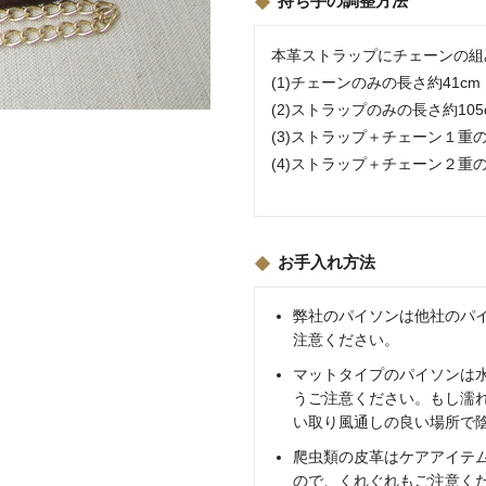
持ち手の調整方法
本革ストラップにチェーンの組
(1)チェーンのみの長さ約41c
(2)ストラップのみの長さ約10
(3)ストラップ＋チェーン１重の
(4)ストラップ＋チェーン２重の
お手入れ方法
弊社のパイソンは他社のパ
注意ください。
マットタイプのパイソンは
うご注意ください。もし濡
い取り風通しの良い場所で
爬虫類の皮革はケアアイテ
ので、くれぐれもご注意く