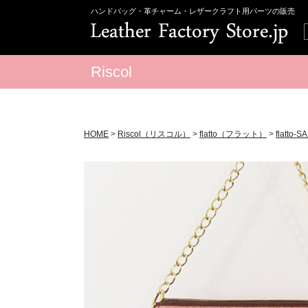
ハンドバッグ・革チャーム・レザークラフト用パーツの販売
Riscol
HOME
>
Riscol（リスコル）
>
flatto（フラット）
>
flatto-