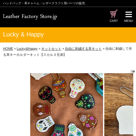
ハンドバッグ・革チャーム・レザークラフト用パーツの販売
CART
MENU
Lucky & Happy
HOME
>
Lucky&Happy
>
キットセット
>
自由に刺繍する革キット
> 自由に刺繍して作
る革キーホルダーキット【スカル３兄弟】