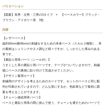
バリエーション
【図案】長男・次男・三男の3タイプ × 【ベースカラー】ブラック・
ブラウン・アイボリー系 3色
内容
【レザーベース】
縦約60mm横46mmの刺繍をするための本体ベース（スカル３種類）。革
の素材はシュリンクやヌメ調など様々ですが、しっかりした厚みのある
革です。
【裏貼り用革パーツ（シール付）】
うすくした革の裏貼り用パーツです。テープがついていますので、刺繍
後にベースの裏側に貼り付けて完成させてください。
【デザイン案用カード】
刺繍用のデザインを考えるためのカードです。セットのベースと同じ配
列が印刷されていますので、どんな形にするか、色鉛筆などで最初に図
案を考えることができます。
【チェーン接続用革パーツ】
ベースと裏貼り用革の間に挟んで使う、チェーンを通すためのパーツで