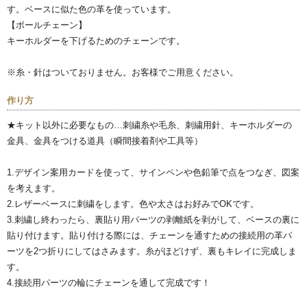
す。ベースに似た色の革を使っています。
【ボールチェーン】
キーホルダーを下げるためのチェーンです。
※糸・針はついておりません。お客様でご用意ください。
作り方
★キット以外に必要なもの…刺繍糸や毛糸、刺繍用針、キーホルダーの
金具、金具をつける道具（瞬間接着剤や工具等）
1.デザイン案用カードを使って、サインペンや色鉛筆で点をつなぎ、図案
を考えます。
2.レザーベースに刺繍をします。色や太さはお好みでOKです。
3.刺繍し終わったら、裏貼り用パーツの剥離紙を剥がして、ベースの裏に
貼り付けます。貼り付ける際には、チェーンを通すための接続用の革パ
ーツを2つ折りにしてはさみます。糸がほどけず、裏もキレイに完成しま
す。
4.接続用パーツの輪にチェーンを通して完成です！