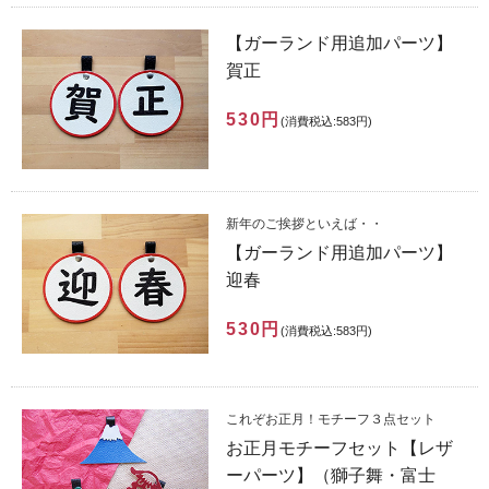
【ガーランド用追加パーツ】
賀正
530円
(消費税込:583円)
新年のご挨拶といえば・・
【ガーランド用追加パーツ】
迎春
530円
(消費税込:583円)
これぞお正月！モチーフ３点セット
お正月モチーフセット【レザ
ーパーツ】（獅子舞・富士