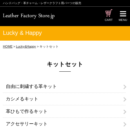
ハンドバッグ・革チャーム・レザークラフト用パーツの販売
CART
MENU
Lucky & Happy
HOME
>
Lucky&Happy
> キットセット
キットセット
自由に刺繍する革キット
カシメるキット
革ひもで作るキット
アクセサリーキット