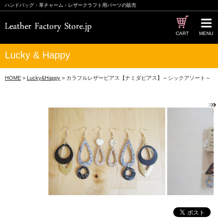
ハンドバッグ・革チャーム・レザークラフト用パーツの販売
CART
MENU
Lucky & Happy
HOME
>
Lucky&Happy
> カラフルレザーピアス【ナミダピアス】～シックアソート～