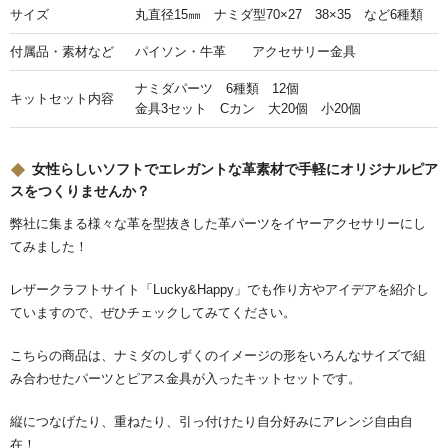
サイズ
丸直径15㎜ ナミダ型70×27 38×35 など6種類
付属品・素材など
パイソン・牛革 アクセサリー金具
ナミダパーツ 6種類 12個
キットセット内容
金具3セット Cカン 大20個 小20個
女性らしいソフトでエレガントな革素材で手軽にオリジナルピア
スをつくりませんか？
弊社に集まる様々な革を型抜きした革パーツをイヤーアクセサリーにし
てみました！
レザークラフトサイト「Lucky&Happy」でも作り方やアイデアを紹介し
ていますので、ぜひチェックしてみてください。
こちらの商品は、ナミダのしずくのイメージの形をいろんなサイズで組
み合わせたパーツとピアス金具が入ったキットセットです。
縦につなげたり、重ねたり、引っ付けたり自分好みにアレンジ自由自
在！