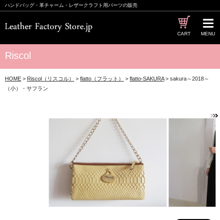
ハンドバッグ・革チャーム・レザークラフト用パーツの販売
CART
MENU
Riscol
HOME
>
Riscol（リスコル）
>
flatto（フラット）
>
flatto-SAKURA
> sakura～2018～
（小）・サフラン