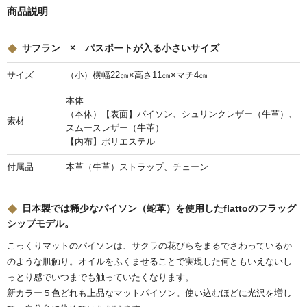
商品説明
サフラン × パスポートが入る小さいサイズ
サイズ
（小）横幅22㎝×高さ11㎝×マチ4㎝
本体
（本体）【表面】パイソン、シュリンクレザー（牛革）、
素材
スムースレザー（牛革）
【内布】ポリエステル
付属品
本革（牛革）ストラップ、チェーン
日本製では稀少なパイソン（蛇革）を使用したflattoのフラッグ
シップモデル。
こっくりマットのパイソンは、サクラの花びらをまるでさわっているか
のような肌触り。オイルをふくませることで実現した何ともいえないし
っとり感でいつまでも触っていたくなります。
新カラー５色どれも上品なマットパイソン。使い込むほどに光沢を増し