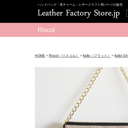
ハンドバッグ・革チャーム・レザークラフト用パーツの販売
Riscol
HOME
>
Riscol（リスコル）
>
flatto（フラット）
>
flatto-