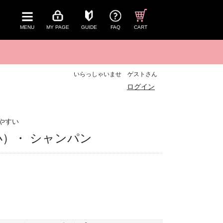
MENU
MY PAGE
GUIDE
FAQ
CART
いらっしゃいませ ゲストさん
ログイン
やすい
～（小）・ シャンパン