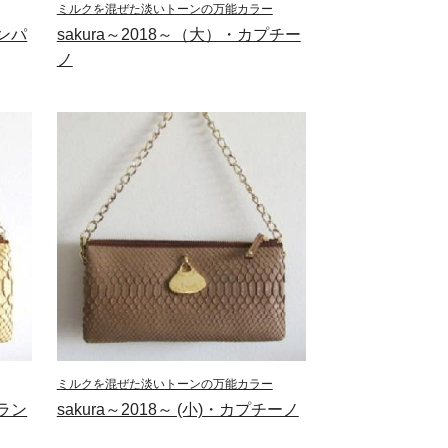
ミルクを混ぜた淡いトーンの万能カラー
ャンパ
sakura～2018～（大）・カプチー
ノ
ミルクを混ぜた淡いトーンの万能カラー
フラン
sakura～2018～ (小)・カプチーノ