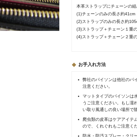
本革ストラップにチェーンの組
(1)チェーンのみの長さ約41c
(2)ストラップのみの長さ約10
(3)ストラップ＋チェーン１重の
(4)ストラップ＋チェーン２重の
お手入れ方法
弊社のパイソンは他社のパ
注意ください。
マットタイプのパイソンは
うご注意ください。もし濡
い取り風通しの良い場所で
爬虫類の皮革はケアアイテ
ので、くれぐれもご注意く
防水・防汚スプレー・クリ