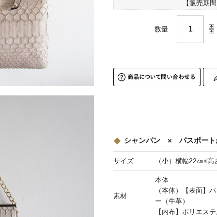
【販売期間
数量
シャンパン × パスポート
サイズ
（小）横幅22㎝×高
本体
（本体）【表面】パ
素材
ー（牛革）
【内布】ポリエステ