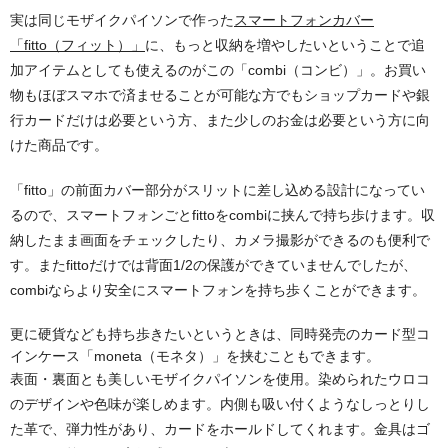
実は同じモザイクパイソンで作った
スマートフォンカバー
「fitto（フィット）」
に、もっと収納を増やしたいということで追
加アイテムとしても使えるのがこの「combi（コンビ）」。お買い
物もほぼスマホで済ませることが可能な方でもショップカードや銀
行カードだけは必要という方、また少しのお金は必要という方に向
けた商品です。
「fitto」の前面カバー部分がスリットに差し込める設計になってい
るので、スマートフォンごとfittoをcombiに挟んで持ち歩けます。収
納したまま画面をチェックしたり、カメラ撮影ができるのも便利で
す。またfittoだけでは背面1/2の保護ができていませんでしたが、
combiならより安全にスマートフォンを持ち歩くことができます。
更に硬貨なども持ち歩きたいというときは、同時発売のカード型コ
インケース「moneta（モネタ）」を挟むこともできます。
表面・裏面とも美しいモザイクパイソンを使用。染められたウロコ
のデザインや色味が楽しめます。内側も吸い付くようなしっとりし
た革で、弾力性があり、カードをホールドしてくれます。金具はゴ