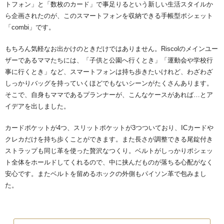
トフォン」と「数枚のカード」で事足りるという新しい生活スタイルか
ら企画されたのが、このスマートフォンを収納できる手帳型ポシェット
「combi」です。
もちろん気軽なお出かけのときだけではありません。Riscolのメインユー
ザーであるママたちには、「子供と公園へ行くとき」「運動会や学校行
事に行くとき」など、スマートフォンは持ち歩きたいけれど、わざわざ
しっかりバッグを持っていくほどでもないシーンがたくさんあります。
そこで、自身もママであるプランナーが、こんなケースがあれば…とア
イデアを出しました。
カードポケットが4つ、スリットポケットが3つついており、ICカードや
クレカだけを持ち歩くことができます。また長さが調整できる尾錠付き
ストラップも同じ革を使った贅沢なつくり。ベルトがしっかりポシェッ
ト全体をホールドしてくれるので、中に挟んだものが落ちる心配がなく
安心です。またベルトを留めるホックの外側もパイソン革で包みまし
た。