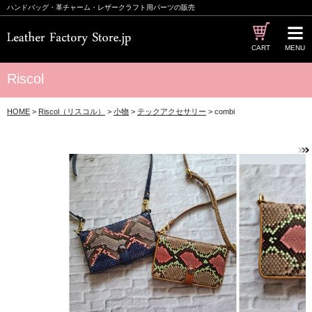
ハンドバッグ・革チャーム・レザークラフト用パーツの販売
CART
MENU
Riscol
HOME
>
Riscol（リスコル）
>
小物
>
テックアクセサリー
> combi