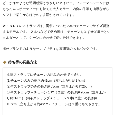
どこか海のような透明感漂うやさしいネイビー。フォーマルシーンには
もちろんスポーティーにも持てる大人カラー。内側の牛革も肉厚ながら
ソフトで柔らかさはそのまま活かされています。
ＷＥＮＤＹのストラップは、両側についた２本のチェーンでサイズ調整
するモデルです。 ２本つなげて斜め掛け、チェーンをはずせば肩掛けシ
ョルダーとして、シーンに合わせて使い分けできます。
海外ブランドのようなセレブリティな雰囲気のあるバッグです。
持ち手の調整方法
本革ストラップにチェーンの組み合わせで４通り。
(1)チェーンのみの長さ約41cm（立ち上がり約17cm）
(2)革ストラップのみの長さ約53cm（立ち上がり約25cm）
(3)革ストラップ＋チェーン１本（２重）の長さ約78cm（立ち上が
り約36cm） (4)革ストラップ＋チェーン２本(２重）の長さ約
102cm（立ち上がり約48cm）＊チェーンは１重にもできます。