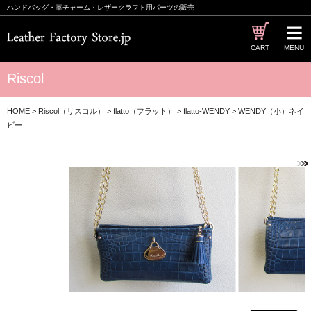
ハンドバッグ・革チャーム・レザークラフト用パーツの販売
CART
MENU
Riscol
HOME
>
Riscol（リスコル）
>
flatto（フラット）
>
flatto-WENDY
> WENDY（小）ネイ
ビー