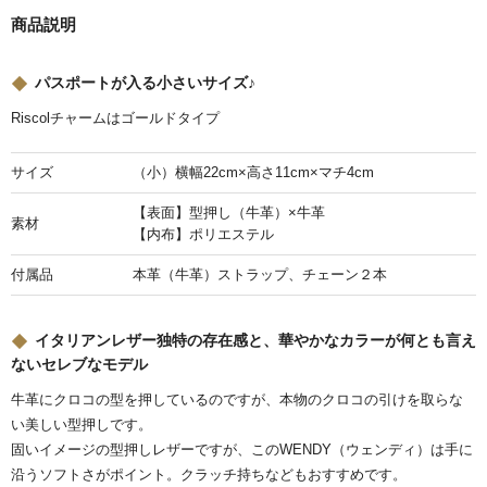
商品説明
パスポートが入る小さいサイズ♪
Riscolチャームはゴールドタイプ
サイズ
（小）横幅22cm×高さ11cm×マチ4cm
【表面】型押し（牛革）×牛革
素材
【内布】ポリエステル
付属品
本革（牛革）ストラップ、チェーン２本
イタリアンレザー独特の存在感と、華やかなカラーが何とも言え
ないセレブなモデル
牛革にクロコの型を押しているのですが、本物のクロコの引けを取らな
い美しい型押しです。
固いイメージの型押しレザーですが、このWENDY（ウェンディ）は手に
沿うソフトさがポイント。クラッチ持ちなどもおすすめです。