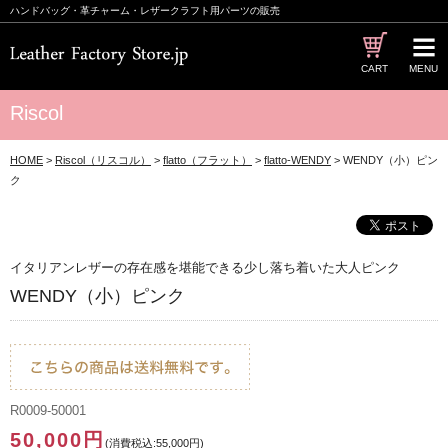
ハンドバッグ・革チャーム・レザークラフト用パーツの販売
CART
MENU
Riscol
HOME
>
Riscol（リスコル）
>
flatto（フラット）
>
flatto-WENDY
> WENDY（小）ピン
ク
イタリアンレザーの存在感を堪能できる少し落ち着いた大人ピンク
WENDY（小）ピンク
R0009-50001
50,000円
(消費税込:55,000円)