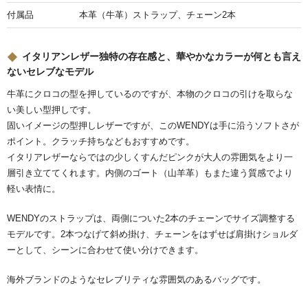
付属品
本革（牛革）ストラップ、チェーン2本
イタリアンレザー独特の存在感と、華やかなカラーが何とも言え
ないセレブなモデル
牛革にクロコの型を押しているのですが、本物のクロコの引けを取らな
い美しい型押しです。
固いイメージの型押しレザーですが、このWENDYは手に沿うソフトさが
ポイント。クラッチ持ちなどもおすすめです。
イタリアレザーならではの少しくすんだピンクが大人の雰囲気をより一
層引き立ててくれます。内側のゴート（山羊革）もまた違う質感でより
軽い表情に。
WENDYのストラップは、両側についた2本のチェーンでサイズ調整する
モデルです。2本つなげて斜め掛け、チェーンをはずせば肩掛けショルダ
ーとして、シーンに合わせて使い分けできます。
海外ブランドのようなセレブリティな雰囲気のあるバッグです。