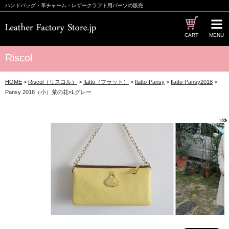
ハンドバッグ・革チャーム・レザークラフト用パーツの販売
CART
MENU
Riscol
HOME
>
Riscol（リスコル）
>
flatto（フラット）
>
flatto-Pansy
>
flatto-Pansy2018
>
Pansy 2018（小）菜の花×Lグレー