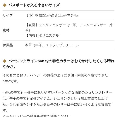
パスポートが入る小さいサイズ
サイズ
（小）横幅22㎝×高さ11㎝×マチ4㎝
【表面】シュリンクレザー（牛革）、スムースレザー（牛
素材
革）
【内布】ポリエステル
付属品
本革（牛革）ストラップ、チェーン
ベーシックラインpansyの春色カラーはおでかけしたくなる晴れ
やかさ。
その名のとおり、パンジーのお花のように表側・内側の２色でできた
flattoです。
flattoの中でも一番手に取りやすいベーシックな表情のシュリンクレザー
は、牛革の中でも定番アイテム。シュリンクという加工方法で仕上げ
た、少し表面をシボをたたせた牛のレザーは手に吸い付くような質感で
す。
くったりレザーの質感を是非ご堪能ください。