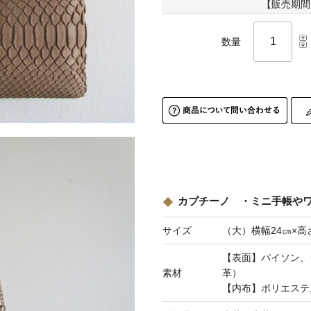
【販売期間
数量
カプチーノ ・ミニ手帳や
サイズ
（大）横幅24㎝×高
【表面】パイソン、
素材
革）
【内布】ポリエステ