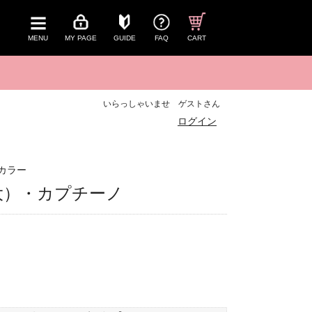
MENU
MY PAGE
GUIDE
FAQ
CART
いらっしゃいませ ゲストさん
ログイン
カラー
～（大）・カプチーノ