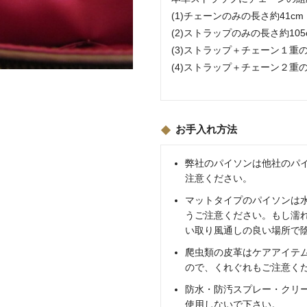
(1)チェーンのみの長さ約41c
(2)ストラップのみの長さ約10
(3)ストラップ＋チェーン１重の
(4)ストラップ＋チェーン２重の
お手入れ方法
弊社のパイソンは他社のパ
注意ください。
マットタイプのパイソンは
うご注意ください。もし濡
い取り風通しの良い場所で
爬虫類の皮革はケアアイテ
ので、くれぐれもご注意く
防水・防汚スプレー・クリ
使用しないで下さい。