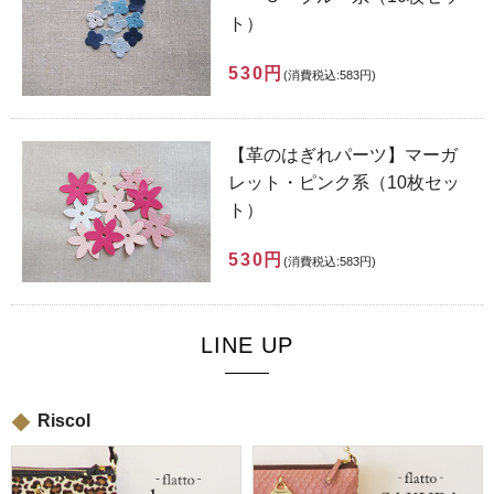
ト）
530円
(消費税込:583円)
【革のはぎれパーツ】マーガ
レット・ピンク系（10枚セッ
ト）
530円
(消費税込:583円)
LINE UP
Riscol