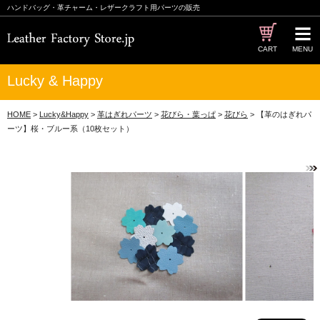
ハンドバッグ・革チャーム・レザークラフト用パーツの販売
CART
MENU
Lucky & Happy
HOME
>
Lucky&Happy
>
革はぎれパーツ
>
花びら・葉っぱ
>
花びら
> 【革のはぎれパ
ーツ】桜・ブルー系（10枚セット）