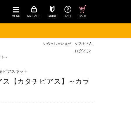
MENU
MY PAGE
GUIDE
FAQ
CART
いらっしゃいませ ゲストさん
ログイン
ート～
るピアスキット
アス【カタチピアス】～カラ