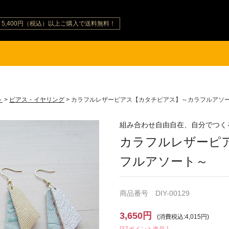
5,400円（税込）以上ご購入で送料無料！
ト
>
ピアス・イヤリング
> カラフルレザーピアス【カタチピアス】～カラフルアソ
組み合わせ自由自在、自分でつく
カラフルレザーピ
フルアソート～
商品番号 DIY-00129
3,650円
(消費税込:4,015円)