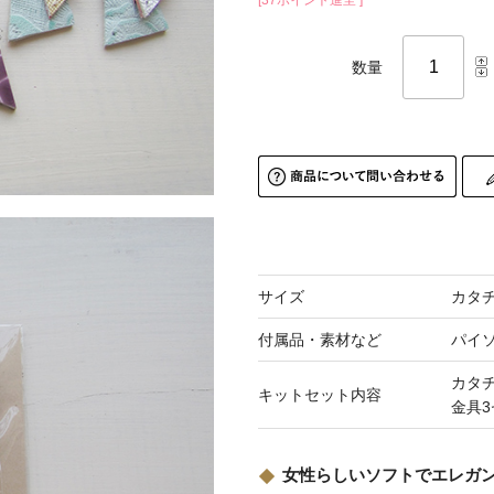
[37ポイント進呈 ]
数量
サイズ
カタチ
付属品・素材など
パイ
カタ
キットセット内容
金具3
女性らしいソフトでエレガ