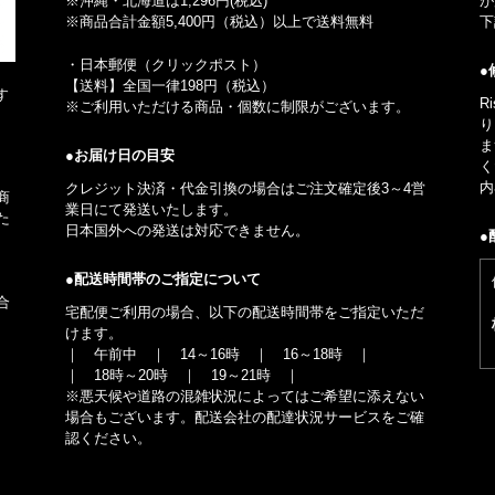
※沖縄・北海道は1,296円(税込)
が
※商品合計金額5,400円（税込）以上で送料無料
下
・日本郵便（クリックポスト）
●
【送料】全国一律198円（税込）
す
R
※ご利用いただける商品・個数に制限がございます。
り
ま
●お届け日の目安
く
内
クレジット決済・代金引換の場合はご注文確定後3～4営
商
業日にて発送いたします。
た
日本国外への発送は対応できません。
●
●配送時間帯のご指定について
合
宅配便ご利用の場合、以下の配送時間帯をご指定いただ
けます。
｜ 午前中 ｜ 14～16時 ｜ 16～18時 ｜
｜ 18時～20時 ｜ 19～21時 ｜
※悪天候や道路の混雑状況によってはご希望に添えない
場合もございます。配送会社の配達状況サービスをご確
認ください。